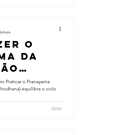
leitura
zer o
ma da
ção
da para
ro Praticar o Pranayama
hodhana) equilibra o ciclo