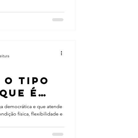
eitura
a
 o tipo
que é
OS e vai
a democrática e que atende
dição física, flexibilidade e
ua vida
lhor