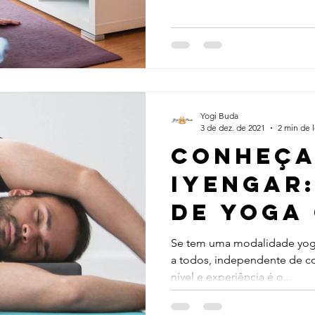
Yogi Buda
3 de dez. de 2021
2 min de l
Conheç
Iyengar:
de Yoga 
para TOD
Se tem uma modalidade yog
a todos, independente de con
mudar s
nível e experiência é o...
para me