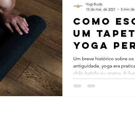
Yogi Buda
15 de mai. de 2021
5 min de 
Como es
um tapet
yoga pe
para vo
Um breve histórico sobre os
antiguidade, yoga era pratic
chão batido ou grama. A ilus