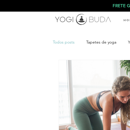
FRETE G
Ho
Todos posts
Tapetes de yoga