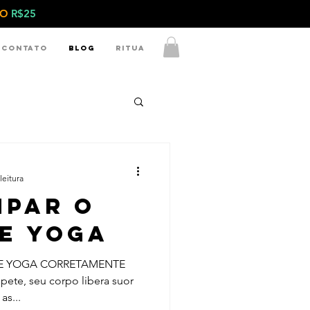
IXO
R$25
Contato
Blog
Ritua
leitura
mpar o
de yoga
DE YOGA CORRETAMENTE
pete, seu corpo libera suor
as...