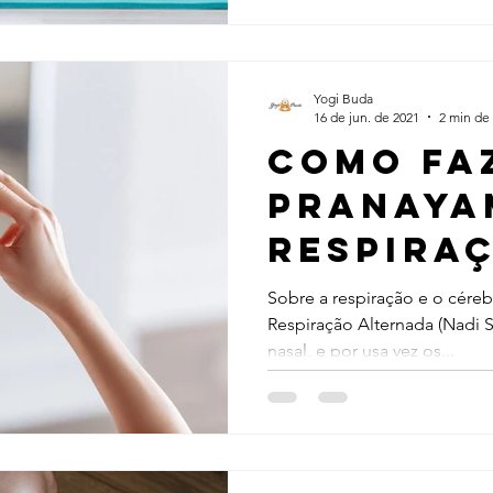
Yogi Buda
16 de jun. de 2021
2 min de 
Como fa
Pranaya
respira
alterna
Sobre a respiração e o céreb
Respiração Alternada (Nadi S
relaxar
nasal, e por usa vez os...