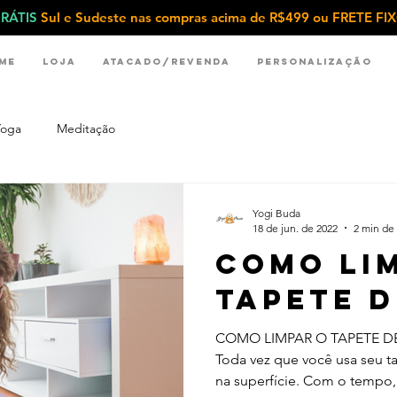
RÁTIS
Sul e Sudeste nas compras acima de R$499 ou FRETE F
me
Loja
Atacado/Revenda
Personalização
Yoga
Meditação
Yogi Buda
18 de jun. de 2022
2 min de 
Como li
tapete 
COMO LIMPAR O TAPETE 
Toda vez que você usa seu ta
na superfície. Com o tempo, 