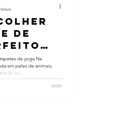
leitura
colher
e de
rfeito
cê
 tapetes de yoga Na
ada em peles de animais,
tração ao...