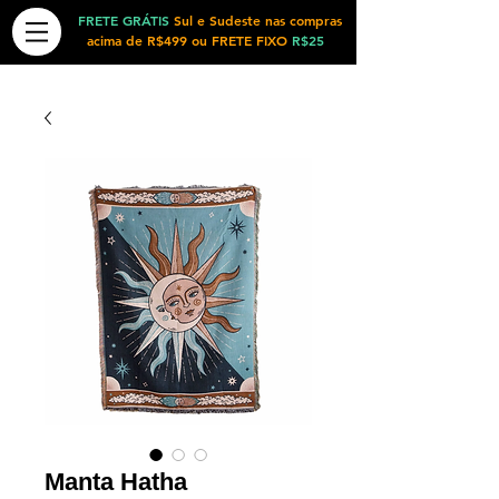
FRETE GRÁTIS
Sul e Sudeste nas compras
acima de R$499 ou FRETE FIXO
R$25
Manta Hatha