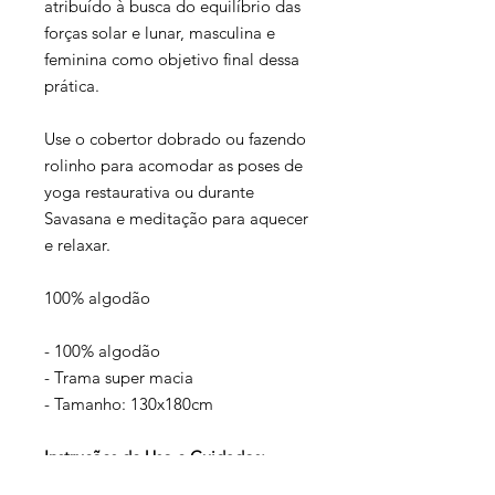
atribuído à busca do equilíbrio das
forças solar e lunar, masculina e
feminina como objetivo final dessa
prática.
Use o cobertor dobrado ou fazendo
rolinho para acomodar as poses de
yoga restaurativa ou durante
Savasana e meditação para aquecer
e relaxar.
100% algodão
- 100% algodão
- Trama super macia
- Tamanho: 130x180cm
Instruções de Uso e Cuidados:
Lave em ciclo delicado na máquina