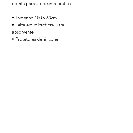
pronta para a próxima prática!
• Tamanho 180 x 63cm
• Feita em microfibra ultra
absorvente
• Protetores de silicone
antiderrapantes
• Lavável em máquina
• Secagem rápida
• Quatro lindos padrões de cores:
azul/amarelo fluor;
azul/roxo/rosa;
vermelho/rosa/cinza;
amarelo/azul/rosa pastel.
Receba as promoções e
novidades Yogi Buda