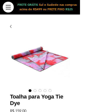
FRETE GRÁTIS
Sul e Sudeste nas compras
acima de R$499 ou FRETE FIXO
R$25
Toalha para Yoga Tie
Dye
Preço
R$ 159,00