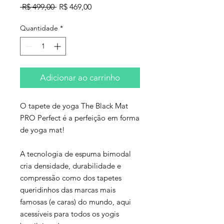
Preço
Preço
 R$ 499,00 
R$ 469,00
normal
promocional
Quantidade
*
Adicionar ao carrinho
O tapete de yoga The Black Mat
PRO Perfect é a perfeição em forma
de yoga mat!
A tecnologia de espuma bimodal
cria densidade, durabilidade e
compressão como dos tapetes
queridinhos das marcas mais
famosas (e caras) do mundo, aqui
acessíveis para todos os yogis