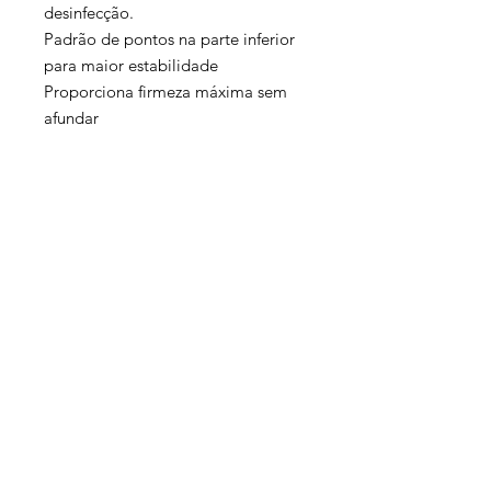
desinfecção.
Padrão de pontos na parte inferior
para maior estabilidade
Proporciona firmeza máxima sem
afundar
Suporte e estabilidade
incomparáveis ​​para mudar de
posição sem oscilação
Peso: 2kg
Comprimento 180 cm
Largura: 60 cm
Receba as promoções e
novidades Yogi Buda