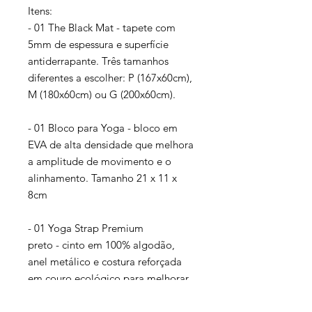
Itens:
- 01 The Black Mat - tapete com
5mm de espessura e superfície
antiderrapante. Três tamanhos
diferentes a escolher: P (167x60cm),
M (180x60cm) ou G (200x60cm).
- 01 Bloco para Yoga - bloco em
EVA de alta densidade que melhora
a amplitude de movimento e o
alinhamento. Tamanho 21 x 11 x
8cm
- 01 Yoga Strap Premium
preto - cinto em 100% algodão,
anel metálico e costura reforçada
em couro ecológico para melhorar
alcance e profundidade nos
asanas. Comprimento: 2,5m