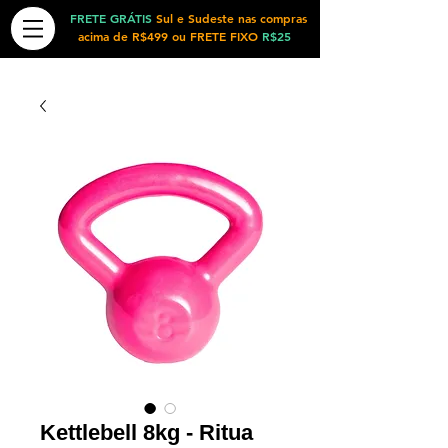
FRETE GRÁTIS
Sul e Sudeste nas compras
acima de R$499 ou FRETE FIXO
R$25
Kettlebell 8kg - Ritua