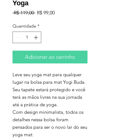
Yoga
Preço
Preço
 R$ 119,00 
R$ 99,00
normal
promocional
Quantidade
*
Adicionar ao carrinho
Leve seu yoga mat para qualquer
lugar na bolsa para mat Yogi Buda.
Seu tapete estará protegido e você
terá as mãos livres na sua jornada
até a prática de yoga.
Com design minimalista, todos os
detalhes nessa bolsa foram
pensados para ser o novo lar do seu
yoga mat: