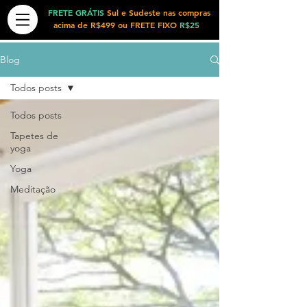
FRETE GRÁTIS
Sul e Sudeste nas compras
acima de R$499 ou FRETE FIXO
R$25
Blog
Todos posts
Todos posts
Tapetes de
yoga
Yoga
Meditação